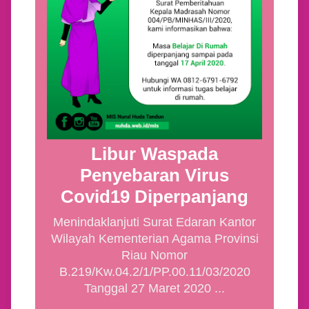
Libur Waspada
Penyebaran Virus
Covid19 Diperpanjang
Menindaklanjuti Surat Edaran Kantor
Wilayah Kementerian Agama Provinsi
Riau Nomor
B.219/Kw.04.2/1/PP.00.11/03/2020
Tanggal 27 Maret 2020 ...