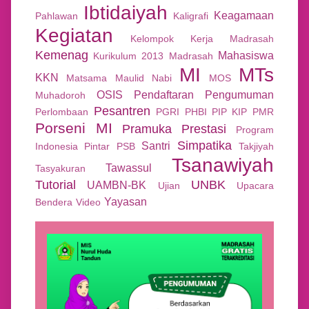
Ibtidaiyah
Keagamaan
Pahlawan
Kaligrafi
Kegiatan
Kelompok Kerja Madrasah
Kemenag
Mahasiswa
Kurikulum 2013
Madrasah
MI
MTs
KKN
Matsama
Maulid Nabi
MOS
OSIS
Pendaftaran
Pengumuman
Muhadoroh
Pesantren
Perlombaan
PGRI
PHBI
PIP KIP
PMR
Porseni MI
Pramuka
Prestasi
Program
Simpatika
Santri
Indonesia Pintar
PSB
Takjiyah
Tsanawiyah
Tawassul
Tasyakuran
Tutorial
UNBK
UAMBN-BK
Ujian
Upacara
Yayasan
Bendera
Video