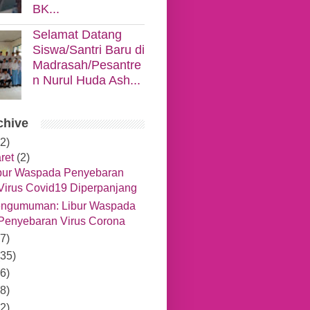
BK...
Selamat Datang
Siswa/Santri Baru di
Madrasah/Pesantre
n Nurul Huda Ash...
chive
2)
ret
(2)
bur Waspada Penyebaran
Virus Covid19 Diperpanjang
ngumuman: Libur Waspada
Penyebaran Virus Corona
7)
35)
6)
8)
2)