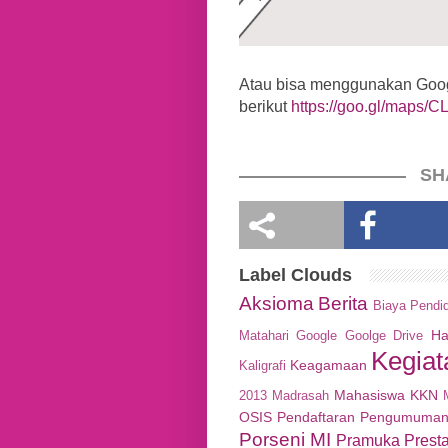
Atau bisa menggunakan Googl
berikut
https://goo.gl/maps
SH
Label Clouds
Aksioma
Berita
Biaya Pendi
Ha
Matahari
Google
Goolge Drive
Kegiat
Keagamaan
Kaligrafi
Mahasiswa KKN
2013
Madrasah
OSIS
Pendaftaran
Pengumuma
Porseni MI
Pramuka
Presta