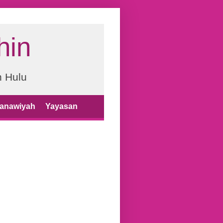
hin
n Hulu
anawiyah
Yayasan