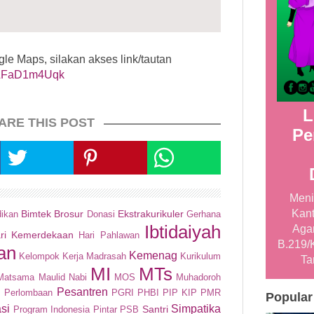
e Maps, silakan akses link/tautan
/CLFaD1m4Uqk
L
ARE THIS POST
Pe
Meni
Kant
Bimtek
Brosur
Ekstrakurikuler
dikan
Donasi
Gerhana
Ibtidaiyah
Aga
ri Kemerdekaan
Hari Pahlawan
B.219/
an
Kemenag
Kelompok Kerja Madrasah
Kurikulum
Ta
MI
MTs
Matsama
Maulid Nabi
MOS
Muhadoroh
Pesantren
n
Perlombaan
PGRI
PHBI
PIP KIP
PMR
Popular
si
Simpatika
Santri
Program Indonesia Pintar
PSB