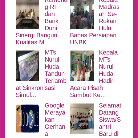
g RI
Madras
dan
ah Se-
Bank
Rokan
Duni
Hulu
Sinergi Bangun
Bahas Persiapan
Kualitas M...
UNBK...
MTs
Kepala
Nurul
MTs
Huda
Nurul
Tandun
Huda
Terlamb
Hadiri
at Sinkronisasi
Acara Pisah
Simul...
Sambut Ke...
Google
Selamat
Meraya
Datang
kan
Siswa/S
Gerhan
antri
a
Baru di