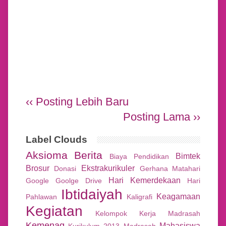
‹‹ Posting Lebih Baru
Posting Lama ››
Label Clouds
Aksioma
Berita
Bimtek
Biaya Pendidikan
Brosur
Ekstrakurikuler
Donasi
Gerhana Matahari
Hari Kemerdekaan
Google
Goolge Drive
Hari
Ibtidaiyah
Keagamaan
Pahlawan
Kaligrafi
Kegiatan
Kelompok Kerja Madrasah
Kemenag
Mahasiswa
Kurikulum 2013
Madrasah