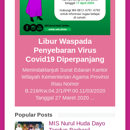
Libur Waspada
Penyebaran Virus
Covid19 Diperpanjang
Menindaklanjuti Surat Edaran Kantor
Wilayah Kementerian Agama Provinsi
Riau Nomor
B.219/Kw.04.2/1/PP.00.11/03/2020
Tanggal 27 Maret 2020 ...
Popular Posts
MIS Nurul Huda Dayo