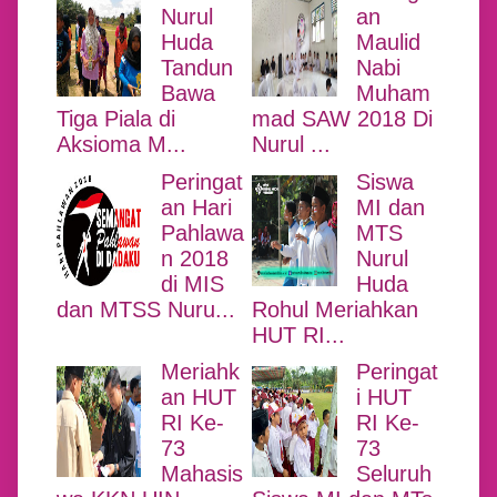
Nurul
an
Huda
Maulid
Tandun
Nabi
Bawa
Muham
Tiga Piala di
mad SAW 2018 Di
Aksioma M...
Nurul ...
Peringat
Siswa
an Hari
MI dan
Pahlawa
MTS
n 2018
Nurul
di MIS
Huda
dan MTSS Nuru...
Rohul Meriahkan
HUT RI...
Meriahk
Peringat
an HUT
i HUT
RI Ke-
RI Ke-
73
73
Mahasis
Seluruh