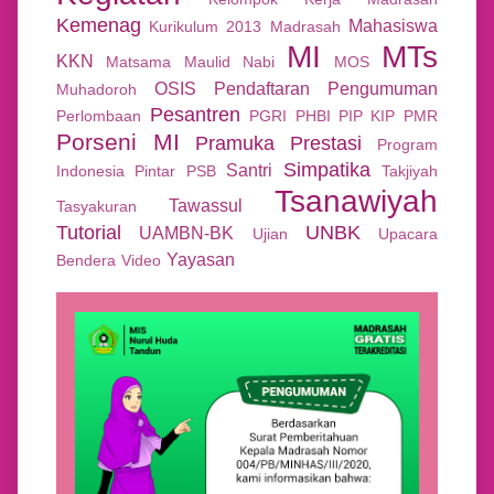
Kemenag
Mahasiswa
Kurikulum 2013
Madrasah
MI
MTs
KKN
Matsama
Maulid Nabi
MOS
OSIS
Pendaftaran
Pengumuman
Muhadoroh
Pesantren
Perlombaan
PGRI
PHBI
PIP KIP
PMR
Porseni MI
Pramuka
Prestasi
Program
Simpatika
Santri
Indonesia Pintar
PSB
Takjiyah
Tsanawiyah
Tawassul
Tasyakuran
Tutorial
UNBK
UAMBN-BK
Ujian
Upacara
Yayasan
Bendera
Video