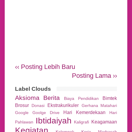
‹‹ Posting Lebih Baru
Posting Lama ››
Label Clouds
Aksioma
Berita
Bimtek
Biaya Pendidikan
Brosur
Ekstrakurikuler
Donasi
Gerhana Matahari
Hari Kemerdekaan
Google
Goolge Drive
Hari
Ibtidaiyah
Keagamaan
Pahlawan
Kaligrafi
Kegiatan
Kelompok Kerja Madrasah