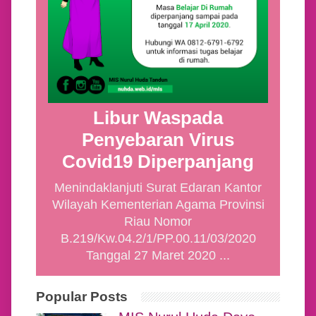
Libur Waspada
Penyebaran Virus
Covid19 Diperpanjang
Menindaklanjuti Surat Edaran Kantor
Wilayah Kementerian Agama Provinsi
Riau Nomor
B.219/Kw.04.2/1/PP.00.11/03/2020
Tanggal 27 Maret 2020 ...
Popular Posts